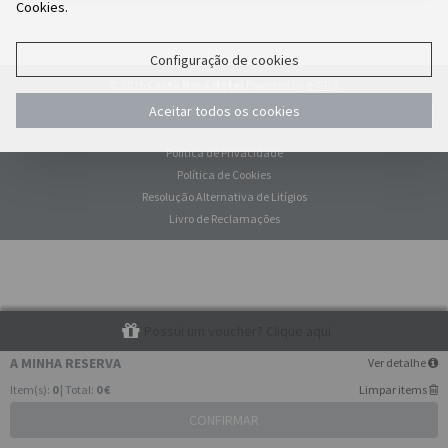
Cookies.
Configuração de cookies
© 2026
Costa Nova Hotel
Powered by
e-GDS
Aceitar todos os cookies
- Because a Hotel Sells More Than Rooms
Política de Privacidade
Política de Cookies
Resolução Alternativa de Litígios
Livro de Reclamações
Possui um voucher? Clique aqui
A MINHA RESERVA
Ver detalhe
Item(s):
0
| Total:
0 €
Limpar items
CONFIRMAR