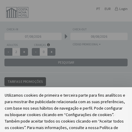
PT
EUR
Login
CHECK-IN
CHECK-OUT
CÓDIGO PROMOCIONAL
ADULTOS
CRIANÇAS
PESQUISAR
TARIFAS E PROMOÇÕES
Utilizamos cookies de primeira e terceira parte para fins analíticos e
para mostrar-lhe publicidade relacionada com as suas preferências,
Lamentamos mas não temos disponibilidade para as
com base nos seus hábitos de navegação e perfil. Pode configurar
suas opções de pesquisa.
Por favor altere os seus critérios de seleção ou
ou bloquear cookies clicando em “Configurações de cookies”.
entre em contato connosco.
Também pode aceitar todos os cookies clicando em “Aceitar todos
Teremos muito gosto em recebê-lo.
os cookies”. Para mais informações, consulte a nossa Política de